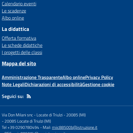
Calendario eventi
Le scadenze
Albo online
La didattica
Offerta formativa
Le schede didattiche
I progetti delle classi
Mappa del sito
Amministrazione Trasparente
Albo online
Privacy Policy
Note Legali
Dichiarazioni di accessibilità
Gestione cookie
Seguici su:
Via Don Milani snc - Locate di Triulzi - 20085 (MI)
-
20085 Locate di Triulzi (MI)
Tel +39 0290780494
- Mail:
miic88500b@istruzione.it