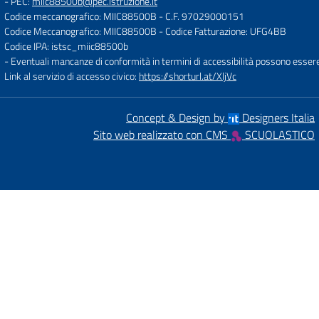
- PEC:
miic88500b@pec.istruzione.it
Codice meccanografico: MIIC88500B
- C.F. 97029000151
Codice Meccanografico: MIIC88500B
- Codice Fatturazione: UFG4BB
Codice IPA: istsc_miic88500b
- Eventuali mancanze di conformità in termini di accessibilità possono esser
Link al servizio di accesso civico:
https://shorturl.at/XljVc
Concept & Design by
Designers Italia
Sito web realizzato con CMS
SCUOLASTICO