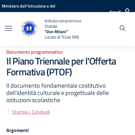
Vai ai contenuti
Vai al menu di navigazione
Vai al footer
Ministero dell'Istruzione e del
Accedi
Merito
Istituto comprensivo
Statale
"Don Milani"
Locate di Triulzi (MI)
Documento programmatico
Il Piano Triennale per l'Offerta
Formativa (PTOF)
Il documento fondamentale costitutivo
dell'identità culturale e progettuale delle
istituzioni scolastiche
Stampa / Condividi
Argomenti