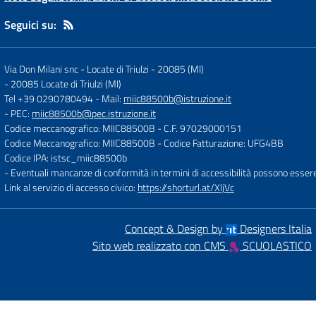
Seguici su:
Via Don Milani snc - Locate di Triulzi - 20085 (MI)
-
20085 Locate di Triulzi (MI)
Tel +39 0290780494
- Mail:
miic88500b@istruzione.it
- PEC:
miic88500b@pec.istruzione.it
Codice meccanografico: MIIC88500B
- C.F. 97029000151
Codice Meccanografico: MIIC88500B
- Codice Fatturazione: UFG4BB
Codice IPA: istsc_miic88500b
- Eventuali mancanze di conformità in termini di accessibilità possono esser
Link al servizio di accesso civico:
https://shorturl.at/XljVc
Concept & Design by
Designers Italia
Sito web realizzato con CMS
SCUOLASTICO