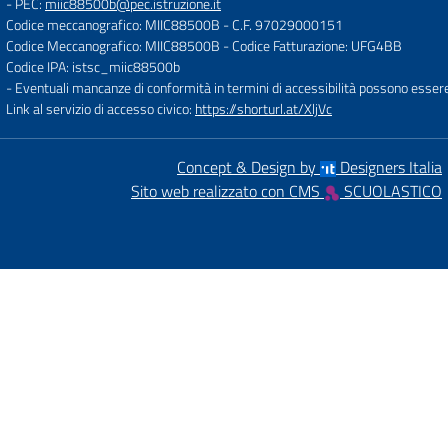
- PEC:
miic88500b@pec.istruzione.it
Codice meccanografico: MIIC88500B
- C.F. 97029000151
Codice Meccanografico: MIIC88500B
- Codice Fatturazione: UFG4BB
Codice IPA: istsc_miic88500b
- Eventuali mancanze di conformità in termini di accessibilità possono esser
Link al servizio di accesso civico:
https://shorturl.at/XljVc
Concept & Design by
Designers Italia
Sito web realizzato con CMS
SCUOLASTICO