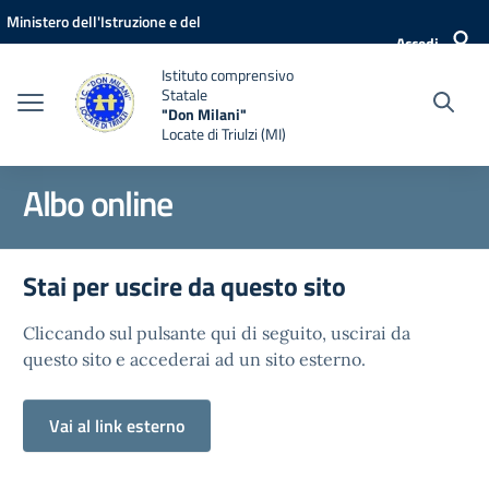
Vai ai contenuti
Vai al menu di navigazione
Vai al footer
Ministero dell'Istruzione e del
Accedi
Merito
Istituto comprensivo
Statale
"Don Milani"
Locate di Triulzi (MI)
Albo online
Stai per uscire da questo sito
Cliccando sul pulsante qui di seguito, uscirai da
questo sito e accederai ad un sito esterno.
Vai al link esterno