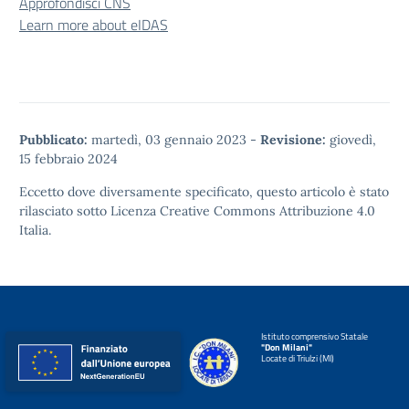
Approfondisci CNS
Learn more about eIDAS
Pubblicato:
martedì, 03 gennaio 2023
-
Revisione:
giovedì,
15 febbraio 2024
Eccetto dove diversamente specificato, questo articolo è stato
rilasciato sotto
Licenza Creative Commons Attribuzione 4.0
Italia.
Istituto comprensivo Statale
"Don Milani"
Locate di Triulzi (MI)