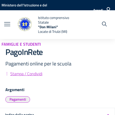
Vai ai contenuti
Vai al menu di navigazione
Vai al footer
Ministero dell'Istruzione e del
Accedi
Merito
Istituto comprensivo
Statale
"Don Milani"
Locate di Triulzi (MI)
FAMIGLIE E STUDENTI
PagoInRete
Pagamenti online per le scuola
Stampa / Condividi
Argomenti
Pagamenti
Indice della pagina