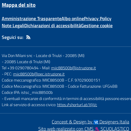
Mappa del sito
Amministrazione Trasparente
Albo online
Privacy Policy
Note Legali
Dichiarazioni di accessibilità
Gestione cookie
Seguici su:
Via Don Milani snc - Locate di Triulzi - 20085 (MI)
-
20085 Locate di Triulzi (MI)
Tel +39 0290780494
- Mail:
miic88500b@istruzione.it
- PEC:
miic88500b@pec.istruzione.it
Codice meccanografico: MIIC88500B
- C.F. 97029000151
Codice Meccanografico: MIIC88500B
- Codice Fatturazione: UFG4BB
Codice IPA: istsc_miic88500b
- Eventuali mancanze di conformità in termini di accessibilità possono esser
Link al servizio di accesso civico:
https://shorturl.at/XljVc
Concept & Design by
Designers Italia
Sito web realizzato con CMS
SCUOLASTICO