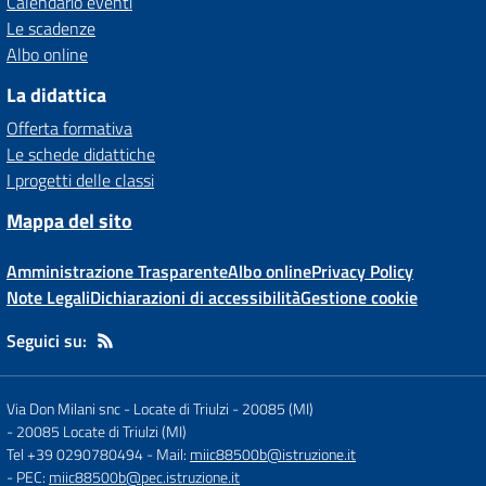
Calendario eventi
Le scadenze
Albo online
La didattica
Offerta formativa
Le schede didattiche
I progetti delle classi
Mappa del sito
Amministrazione Trasparente
Albo online
Privacy Policy
Note Legali
Dichiarazioni di accessibilità
Gestione cookie
Seguici su:
Via Don Milani snc - Locate di Triulzi - 20085 (MI)
-
20085 Locate di Triulzi (MI)
Tel +39 0290780494
- Mail:
miic88500b@istruzione.it
- PEC:
miic88500b@pec.istruzione.it