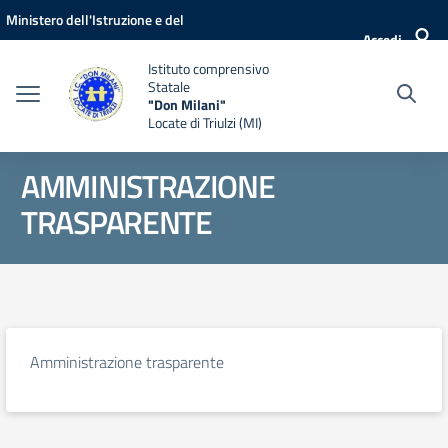
Vai ai contenuti
Vai al menu di navigazione
Vai al footer
Ministero dell'Istruzione e del
Accedi
Merito
Istituto comprensivo
Statale
"Don Milani"
Locate di Triulzi (MI)
AMMINISTRAZIONE
TRASPARENTE
Amministrazione trasparente