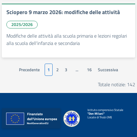
Sciopero 9 marzo 2026: modifiche delle attività
2025/2026
Modifiche delle attività alla scuola primaria e lezioni regolari
alla scuola dell'infanzia e secondaria
Precedente
1
2
3
...
16
Successiva
Totale notizie: 142
Istituto comprensivo Statale
"Don Milani"
Locate di Triulzi (MI)