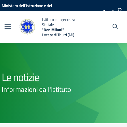
Vai ai contenuti
Vai al menu di navigazione
Vai al footer
Ministero dell'Istruzione e del
Accedi
Merito
Istituto comprensivo
Statale
"Don Milani"
Locate di Triulzi (MI)
Le notizie
Informazioni dall'istituto