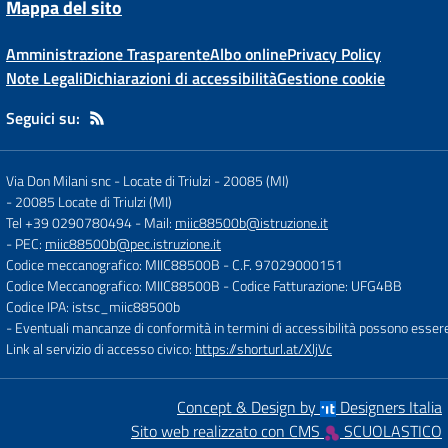
Mappa del sito
Amministrazione Trasparente
Albo online
Privacy Policy
Note Legali
Dichiarazioni di accessibilità
Gestione cookie
Seguici su:
Via Don Milani snc - Locate di Triulzi - 20085 (MI)
-
20085 Locate di Triulzi (MI)
Tel +39 0290780494
- Mail:
miic88500b@istruzione.it
- PEC:
miic88500b@pec.istruzione.it
Codice meccanografico: MIIC88500B
- C.F. 97029000151
Codice Meccanografico: MIIC88500B
- Codice Fatturazione: UFG4BB
Codice IPA: istsc_miic88500b
- Eventuali mancanze di conformità in termini di accessibilità possono esser
Link al servizio di accesso civico:
https://shorturl.at/XljVc
Concept & Design by
Designers Italia
Sito web realizzato con CMS
SCUOLASTICO