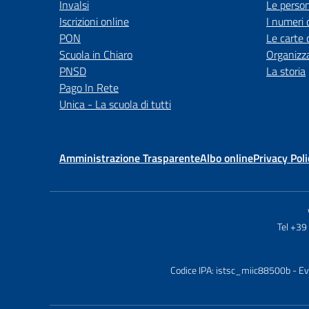
Invalsi
Le perso
Iscrizioni online
I numeri 
PON
Le carte 
Scuola in Chiaro
Organizz
PNSD
La storia
Pago In Rete
Unica - La scuola di tutti
Amministrazione Trasparente
Albo online
Privacy Poli
Tel +3
Codice IPA: istsc_miic88500b
- Ev