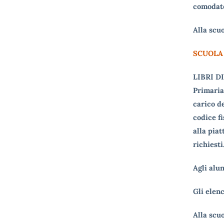
comodato
Alla scuo
SCUOLA
LIBRI DI
Primaria 
carico de
codice fi
alla pia
richiesti
Agli alun
Gli elen
Alla scuo