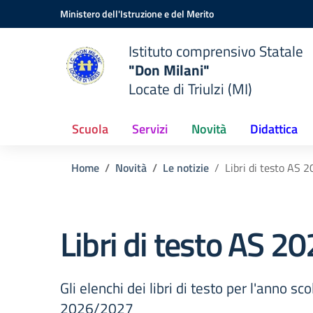
Vai ai contenuti
Vai al menu di navigazione
Vai al footer
Ministero dell'Istruzione e del Merito
Istituto comprensivo Statale
"Don Milani"
Locate di Triulzi (MI)
Scuola
Servizi
Novità
Didattica
Home
Novità
Le notizie
Libri di testo AS
Libri di testo AS 
Gli elenchi dei libri di testo per l'anno sco
2026/2027