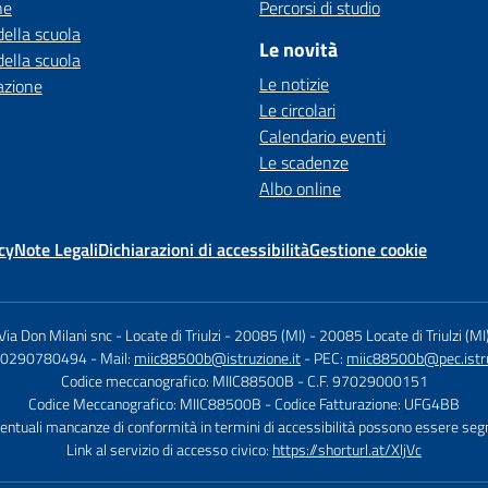
ne
Percorsi di studio
della scuola
Le novità
della scuola
Le notizie
azione
Le circolari
Calendario eventi
Le scadenze
Albo online
cy
Note Legali
Dichiarazioni di accessibilità
Gestione cookie
Via Don Milani snc - Locate di Triulzi - 20085 (MI)
-
20085 Locate di Triulzi (MI
9 0290780494
- Mail:
miic88500b@istruzione.it
- PEC:
miic88500b@pec.istru
Codice meccanografico: MIIC88500B
- C.F. 97029000151
Codice Meccanografico: MIIC88500B
- Codice Fatturazione: UFG4BB
entuali mancanze di conformità in termini di accessibilità possono essere seg
Link al servizio di accesso civico:
https://shorturl.at/XljVc