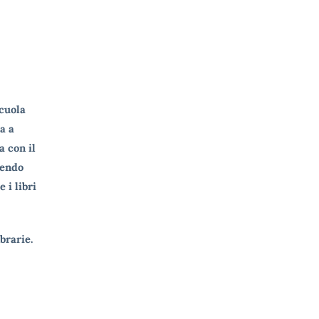
scuola
a a
a con il
dendo
 i libri
brarie.