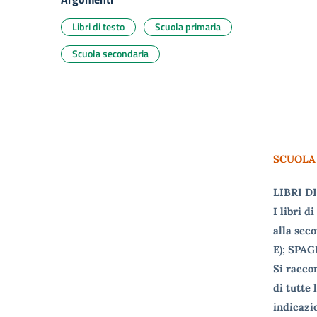
Libri di testo
Scuola primaria
Scuola secondaria
SCUOLA
LIBRI DI
I libri d
alla sec
E); SPAG
Si racco
di tutte
indicazio