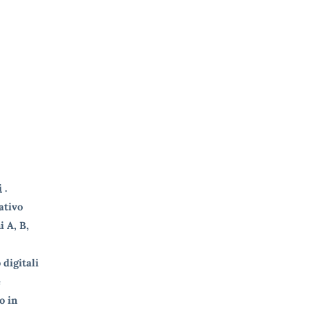
i
.
lativo
 A, B,
digitali
e
o in