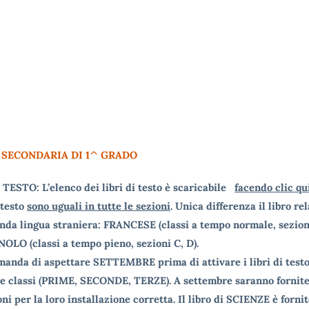
 SECONDARIA DI 1^ GRADO
 TESTO: L’elenco dei libri di testo è scaricabile
facendo clic qu
i testo
sono uguali in tutte le sezioni
. Unica differenza il libro re
onda lingua straniera: FRANCESE (classi a tempo normale, sezioni
NOLO (classi a tempo pieno, sezioni C, D).
manda di aspettare SETTEMBRE prima di attivare i libri di testo 
 le classi (PRIME, SECONDE, TERZE). A settembre saranno fornit
ni per la loro installazione corretta. Il libro di SCIENZE è fornit