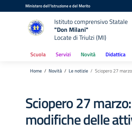
Vai ai contenuti
Vai al menu di navigazione
Vai al footer
Ministero dell'Istruzione e del Merito
Istituto comprensivo Statale
"Don Milani"
Locate di Triulzi (MI)
Scuola
Servizi
Novità
Didattica
Home
Novità
Le notizie
Sciopero 27 marzo:
Sciopero 27 marzo:
modifiche delle atti