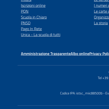
Iscrizioni online
I numeri 
PON
Le carte 
Scuola in Chiaro
Organizz
PNSD
La storia
Pago In Rete
Unica - La scuola di tutti
Amministrazione Trasparente
Albo online
Privacy Poli
Tel +3
Codice IPA: istsc_miic88500b
- Ev