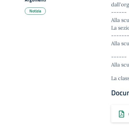
dall'or
Notizia
------
Alla sc
La sezi
------
Alla s
------
Alla s
La clas
Docu