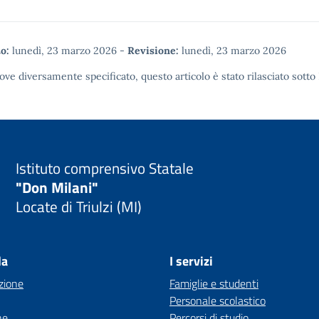
o:
lunedì, 23 marzo 2026
-
Revisione:
lunedì, 23 marzo 2026
ove diversamente specificato, questo articolo è stato rilasciato sotto
Istituto comprensivo Statale
"Don Milani"
Locate di Triulzi (MI)
la
I servizi
zione
Famiglie e studenti
Personale scolastico
ne
Percorsi di studio