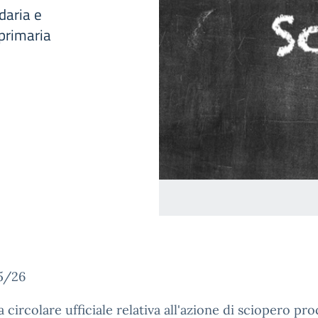
daria e
 primaria
5/26
ga circolare ufficiale relativa all'azione di sciopero pr