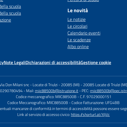
della scuola
Le novità
della scuola
Le notizie
azione
Le circolari
Calendario eventi
Le scadenze
Albo online
cy
Note Legali
Dichiarazioni di accessibilità
Gestione cookie
Via Don Milani snc - Locate di Triulzi - 20085 (MI)
-
20085 Locate di Triulzi (MI
9 0290780494
- Mail:
miic88500b@istruzione.it
- PEC:
miic88500b@pec.istru
Codice meccanografico: MIIC88500B
- C.F. 97029000151
Codice Meccanografico: MIIC88500B
- Codice Fatturazione: UFG4BB
entuali mancanze di conformità in termini di accessibilità possono essere seg
Link al servizio di accesso civico:
https://shorturl.at/XljVc