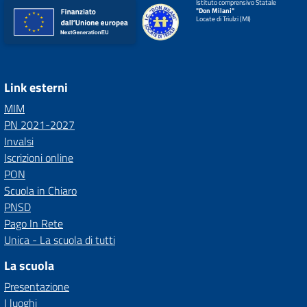
Istituto comprensivo Statale
"Don Milani"
Locate di Triulzi (MI)
Link esterni
MIM
PN 2021-2027
Invalsi
Iscrizioni online
PON
Scuola in Chiaro
PNSD
Pago In Rete
Unica - La scuola di tutti
La scuola
Presentazione
I luoghi