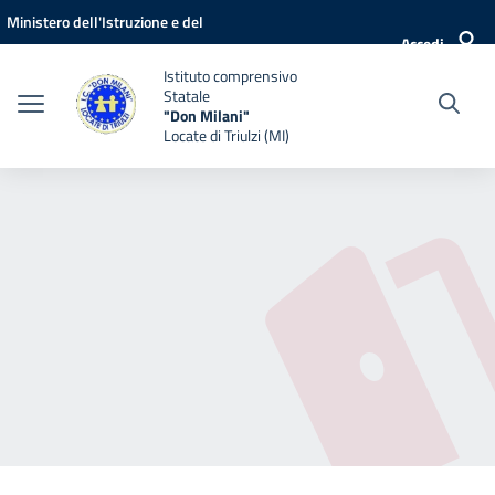
Vai ai contenuti
Vai al menu di navigazione
Vai al footer
Ministero dell'Istruzione e del
Accedi
Merito
Istituto comprensivo
Statale
"Don Milani"
Locate di Triulzi (MI)