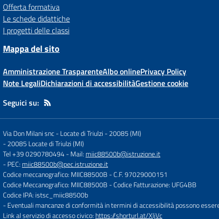
Offerta formativa
Le schede didattiche
I progetti delle classi
Mappa del sito
Amministrazione Trasparente
Albo online
Privacy Policy
Note Legali
Dichiarazioni di accessibilità
Gestione cookie
Seguici su:
Via Don Milani snc - Locate di Triulzi - 20085 (MI)
-
20085 Locate di Triulzi (MI)
Tel +39 0290780494
- Mail:
miic88500b@istruzione.it
- PEC:
miic88500b@pec.istruzione.it
Codice meccanografico: MIIC88500B
- C.F. 97029000151
Codice Meccanografico: MIIC88500B
- Codice Fatturazione: UFG4BB
Codice IPA: istsc_miic88500b
- Eventuali mancanze di conformità in termini di accessibilità possono esser
Link al servizio di accesso civico:
https://shorturl.at/XljVc