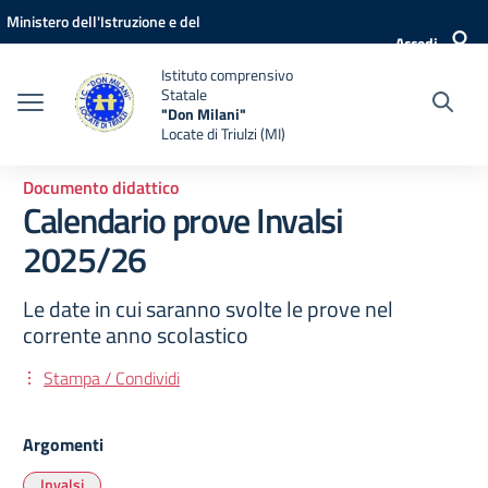
Vai ai contenuti
Vai al menu di navigazione
Vai al footer
Ministero dell'Istruzione e del
Accedi
Merito
Istituto comprensivo
Statale
"Don Milani"
Locate di Triulzi (MI)
Documento didattico
Calendario prove Invalsi
2025/26
Le date in cui saranno svolte le prove nel
corrente anno scolastico
Stampa / Condividi
Argomenti
Invalsi