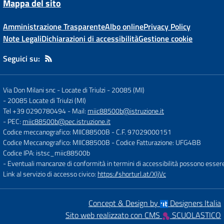
Mappa del sito
Amministrazione Trasparente
Albo online
Privacy Policy
Note Legali
Dichiarazioni di accessibilità
Gestione cookie
Seguici su:
Via Don Milani snc - Locate di Triulzi - 20085 (MI)
-
20085 Locate di Triulzi (MI)
Tel +39 0290780494
- Mail:
miic88500b@istruzione.it
- PEC:
miic88500b@pec.istruzione.it
Codice meccanografico: MIIC88500B
- C.F. 97029000151
Codice Meccanografico: MIIC88500B
- Codice Fatturazione: UFG4BB
Codice IPA: istsc_miic88500b
- Eventuali mancanze di conformità in termini di accessibilità possono esser
Link al servizio di accesso civico:
https://shorturl.at/XljVc
Concept & Design by
Designers Italia
Sito web realizzato con CMS
SCUOLASTICO