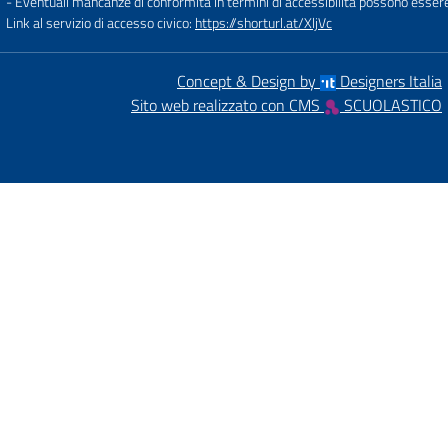
- Eventuali mancanze di conformità in termini di accessibilità possono esser
Link al servizio di accesso civico:
https://shorturl.at/XljVc
Concept & Design by
Designers Italia
Sito web realizzato con CMS
SCUOLASTICO