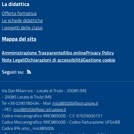
La didattica
Offerta formativa
Le schede didattiche
I progetti delle classi
Mappa del sito
Amministrazione Trasparente
Albo online
Privacy Policy
Note Legali
Dichiarazioni di accessibilità
Gestione cookie
Seguici su:
Via Don Milani snc - Locate di Triulzi - 20085 (MI)
-
20085 Locate di Triulzi (MI)
Tel +39 0290780494
- Mail:
miic88500b@istruzione.it
- PEC:
miic88500b@pec.istruzione.it
Codice meccanografico: MIIC88500B
- C.F. 97029000151
Codice Meccanografico: MIIC88500B
- Codice Fatturazione: UFG4BB
Codice IPA: istsc_miic88500b