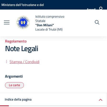
Vai ai contenuti
Vai al menu di navigazione
Vai al footer
Ministero dell'Istruzione e del
Accedi
Merito
Istituto comprensivo
Statale
"Don Milani"
Locate di Triulzi (MI)
Regolamento
Note Legali
Stampa / Condividi
Argomenti
Le carte
Indice della pagina