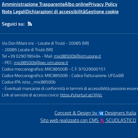
Amministrazione Trasparente
Albo online
Privacy Policy
Note Legali
Dichiarazioni di accessibilità
Gestione cookie
Seguici su:
Via Don Milani snc - Locate di Triulzi - 20085 (MI)
-
20085 Locate di Triulzi (MI)
Tel +39 0290780494
- Mail:
miic88500b@istruzione.it
- PEC:
miic88500b@pec.istruzione.it
Codice meccanografico: MIIC88500B
- C.F. 97029000151
Codice Meccanografico: MIIC88500B
- Codice Fatturazione: UFG4BB
Codice IPA: istsc_miic88500b
- Eventuali mancanze di conformità in termini di accessibilità possono esser
Link al servizio di accesso civico:
https://shorturl.at/XljVc
Concept & Design by
Designers Italia
Sito web realizzato con CMS
SCUOLASTICO