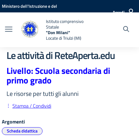
Vai ai contenuti
Vai al menu di navigazione
Vai al footer
Ministero dell'Istruzione e del
Accedi
Merito
Istituto comprensivo
Statale
"Don Milani"
Locate di Triulzi (MI)
Le attività di ReteAperta.edu
Livello: Scuola secondaria di
primo grado
Le risorse per tutti gli alunni
Stampa / Condividi
Argomenti
Scheda didattica