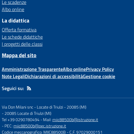
Le scadenze
Albo online
La didattica
Offerta formativa
Le schede didattiche
I progetti delle classi
Mappa del sito
Amministrazione Trasparente
Albo online
Privacy Policy
Note Legali
Dichiarazioni di accessibilità
Gestione cookie
Seguici su:
Via Don Milani snc - Locate di Triulzi - 20085 (MI)
-
20085 Locate di Triulzi (MI)
Tel +39 0290780494
- Mail:
miic88500b@istruzione.it
- PEC:
miic88500b@pec.istruzione.it
Codice meccanografico: MIIC88500B
- C.F. 97029000151