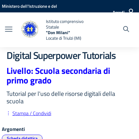
Vai ai contenuti
Vai al menu di navigazione
Vai al footer
Ministero dell'Istruzione e del
Accedi
Merito
Istituto comprensivo
Statale
"Don Milani"
Locate di Triulzi (MI)
Digital Superpower Tutorials
Livello: Scuola secondaria di
primo grado
Tutorial per l'uso delle risorse digitali della
scuola
Stampa / Condividi
Argomenti
Scheda didattica