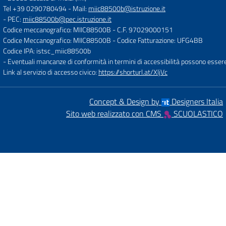
Tel +39 0290780494
- Mail:
miic88500b@istruzione.it
- PEC:
miic88500b@pec.istruzione.it
Codice meccanografico: MIIC88500B
- C.F. 97029000151
Codice Meccanografico: MIIC88500B
- Codice Fatturazione: UFG4BB
Codice IPA: istsc_miic88500b
- Eventuali mancanze di conformità in termini di accessibilità possono esser
Link al servizio di accesso civico:
https://shorturl.at/XljVc
Concept & Design by
Designers Italia
Sito web realizzato con CMS
SCUOLASTICO