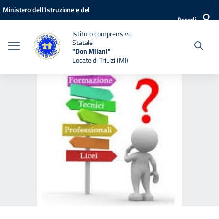
Vai ai contenuti
Vai al menu di navigazione
Vai al footer
Ministero dell'Istruzione e del
Accedi
Merito
Istituto comprensivo
Statale
"Don Milani"
Locate di Triulzi (MI)