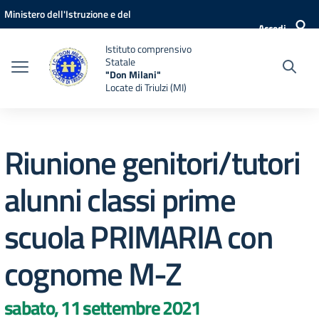
Vai ai contenuti
Vai al menu di navigazione
Vai al footer
Ministero dell'Istruzione e del
Accedi
Merito
Istituto comprensivo
Statale
"Don Milani"
Locate di Triulzi (MI)
Riunione genitori/tutori
alunni classi prime
scuola PRIMARIA con
cognome M-Z
sabato, 11 settembre 2021