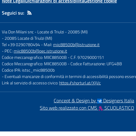
Note Legali
Dichiarazioni di accessibilità
Gestione cookie
Seguici su:
Via Don Milani snc - Locate di Triulzi - 20085 (MI)
-
20085 Locate di Triulzi (MI)
Tel +39 0290780494
- Mail:
miic88500b@istruzione.it
- PEC:
miic88500b@pec.istruzione.it
Codice meccanografico: MIIC88500B
- C.F. 97029000151
Codice Meccanografico: MIIC88500B
- Codice Fatturazione: UFG4BB
Codice IPA: istsc_miic88500b
- Eventuali mancanze di conformità in termini di accessibilità possono esser
Link al servizio di accesso civico:
https://shorturl.at/XljVc
Concept & Design by
Designers Italia
Sito web realizzato con CMS
SCUOLASTICO