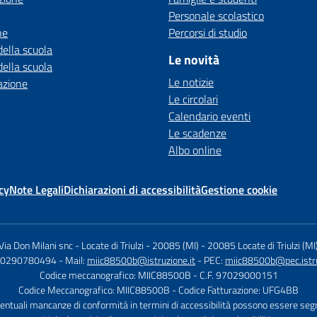
Personale scolastico
ne
Percorsi di studio
della scuola
Le novità
della scuola
Le notizie
azione
Le circolari
Calendario eventi
Le scadenze
Albo online
cy
Note Legali
Dichiarazioni di accessibilità
Gestione cookie
Via Don Milani snc - Locate di Triulzi - 20085 (MI)
-
20085 Locate di Triulzi (MI
9 0290780494
- Mail:
miic88500b@istruzione.it
- PEC:
miic88500b@pec.istru
Codice meccanografico: MIIC88500B
- C.F. 97029000151
Codice Meccanografico: MIIC88500B
- Codice Fatturazione: UFG4BB
entuali mancanze di conformità in termini di accessibilità possono essere seg