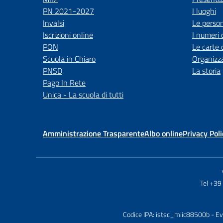
PN 2021-2027
I luoghi
Invalsi
Le perso
Iscrizioni online
I numeri 
PON
Le carte 
Scuola in Chiaro
Organizz
PNSD
La storia
Pago In Rete
Unica - La scuola di tutti
Amministrazione Trasparente
Albo online
Privacy Poli
Tel +3
Codice IPA: istsc_miic88500b
- Ev