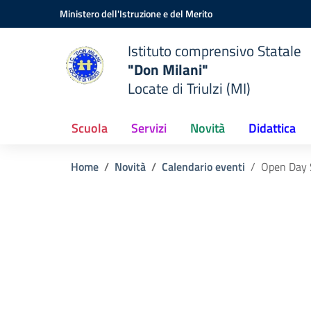
Vai ai contenuti
Vai al menu di navigazione
Vai al footer
Ministero dell'Istruzione e del Merito
Istituto comprensivo Statale
"Don Milani"
Locate di Triulzi (MI)
Scuola
Servizi
Novità
Didattica
Home
Novità
Calendario eventi
Open Day 