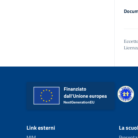
Docum
Eccetto
Licenz
Link esterni
La scuo
MIM
Presenta