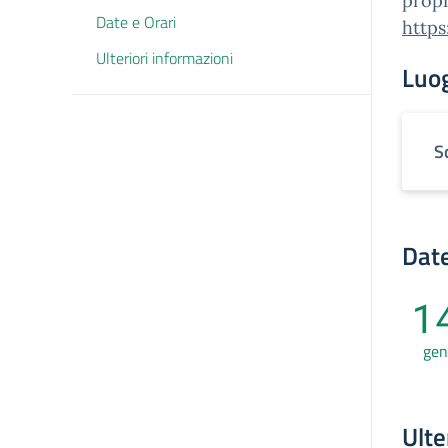
propr
Date e Orari
http
Ulteriori informazioni
Luo
S
Date
1
gen
Ulte