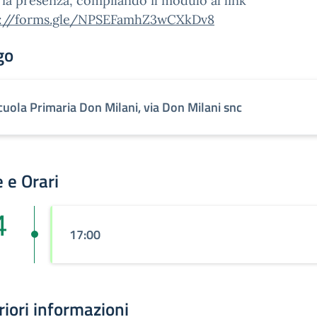
ia presenza, compilando il modulo al link
s://forms.gle/NPSEFamhZ3wCXkDv8
go
cuola Primaria Don Milani, via Don Milani snc
 e Orari
4
17:00
riori informazioni