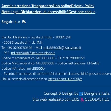
Amministrazione Trasparente
Albo online
Privacy Policy
Note Legali
Dichiarazioni di accessibilità
Gestione cookie
Seguici su:
Via Don Milani snc - Locate di Triulzi - 20085 (MI)
-
20085 Locate di Triulzi (MI)
Tel +39 0290780494
- Mail:
miic88500b@istruzione.it
- PEC:
miic88500b@pec.istruzione.it
Codice meccanografico: MIIC88500B
- C.F. 97029000151
Codice Meccanografico: MIIC88500B
- Codice Fatturazione: UFG4BB
Codice IPA: istsc_miic88500b
- Eventuali mancanze di conformità in termini di accessibilità possono esser
Link al servizio di accesso civico:
https://shorturl.at/XljVc
Concept & Design by
Designers Italia
Sito web realizzato con CMS
SCUOLASTICO